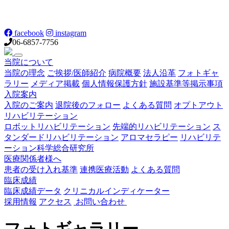
facebook
instagram
06-6857-7756
当院について
当院の理念
ご挨拶/医師紹介
病院概要
法人沿革
フォトギャ
ラリー
メディア掲載
個人情報保護方針
施設基準等掲示事項
入院案内
入院のご案内
退院後のフォロー
よくある質問
オプトアウト
リハビリテーション
ロボットリハビリテーション
先端的リハビリテーション
ス
タンダードリハビリテーション
アロマセラピー
リハビリテ
ーション科学総合研究所
医療関係者様へ
患者の受け入れ基準
連携医療活動
よくある質問
臨床成績
臨床成績データ
クリニカルインディケーター
採用情報
アクセス
お問い合わせ